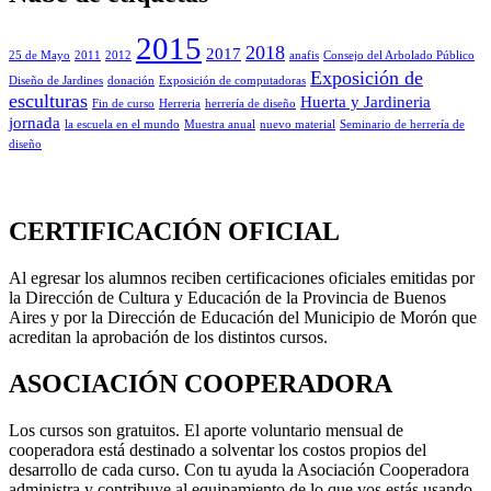
2015
2018
2017
25 de Mayo
2011
2012
anafis
Consejo del Arbolado Público
Exposición de
Diseño de Jardines
donación
Exposición de computadoras
esculturas
Huerta y Jardineria
Fin de curso
Herreria
herrería de diseño
jornada
la escuela en el mundo
Muestra anual
nuevo material
Seminario de herrería de
diseño
CERTIFICACIÓN OFICIAL
Al egresar los alumnos reciben certificaciones oficiales emitidas por
la Dirección de Cultura y Educación de la Provincia de Buenos
Aires y por la Dirección de Educación del Municipio de Morón que
acreditan la aprobación de los distintos cursos.
ASOCIACIÓN COOPERADORA
Los cursos son gratuitos. El aporte voluntario mensual de
cooperadora está destinado a solventar los costos propios del
desarrollo de cada curso. Con tu ayuda la Asociación Cooperadora
administra y contribuye al equipamiento de lo que vos estás usando.